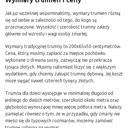
Jak już wcześniej wspominaliśmy, wymiary trumien różnią
się od siebie w zależności od tego, do kogo są
przeznaczone. Wysokość i szerokość trumny zależy
głównie od wzrostu i wagi osoby zmarłej.
Wymiary tradycyjnej trumny to 200x65x50 centymetrów.
Cena, którą musimy zapłacić za miejsce pochówku
wykonane z drewna sosny, zazwyczaj nie przekracza
tysiąca złotych. Musimy natomiast liczyć się z większym
wydatkiem, gdy chcemy zakupić trumnę dębową. Jej koszt
może sięgać nawet czterech tysięcy złotych.
Trumna dla dzieci występuje w minimalnej długości od
jednego do dwóch metrów, szerokości około metra oraz
głębokości wynoszącej mniej więcej półtora metra. Należy
pamiętać również o tym, że w przypadku, gdy zmarły nie
mieści się do typowych rozmiarów, możemy zamówić
trumnę robioną na wymiar.