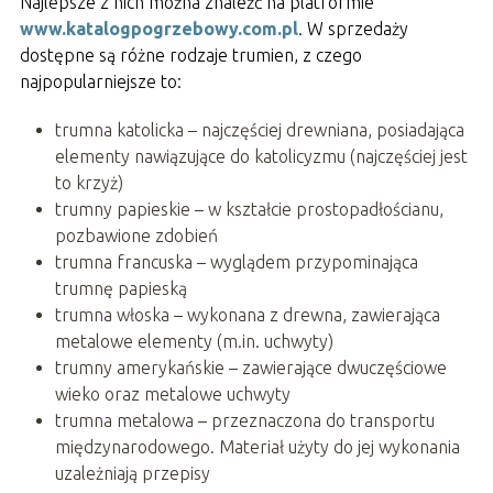
Najlepsze z nich można znaleźć na platformie
www.katalogpogrzebowy.com.pl
. W sprzedaży
dostępne są różne rodzaje trumien, z czego
najpopularniejsze to:
trumna katolicka – najczęściej drewniana, posiadająca
elementy nawiązujące do katolicyzmu (najczęściej jest
to krzyż)
trumny papieskie – w kształcie prostopadłościanu,
pozbawione zdobień
trumna francuska – wyglądem przypominająca
trumnę papieską
trumna włoska – wykonana z drewna, zawierająca
metalowe elementy (m.in. uchwyty)
trumny amerykańskie – zawierające dwuczęściowe
wieko oraz metalowe uchwyty
trumna metalowa – przeznaczona do transportu
międzynarodowego. Materiał użyty do jej wykonania
uzależniają przepisy